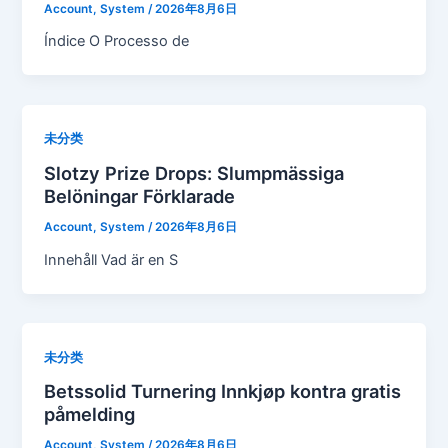
Account, System
/
2026年8月6日
Índice O Processo de
未分类
Slotzy Prize Drops: Slumpmässiga
Belöningar Förklarade
Account, System
/
2026年8月6日
Innehåll Vad är en S
未分类
Betssolid Turnering Innkjøp kontra gratis
påmelding
Account, System
/
2026年8月6日