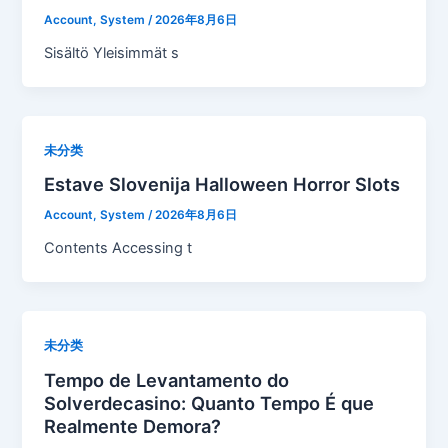
Account, System
/
2026年8月6日
Sisältö Yleisimmät s
未分类
Estave Slovenija Halloween Horror Slots
Account, System
/
2026年8月6日
Contents Accessing t
未分类
Tempo de Levantamento do
Solverdecasino: Quanto Tempo É que
Realmente Demora?