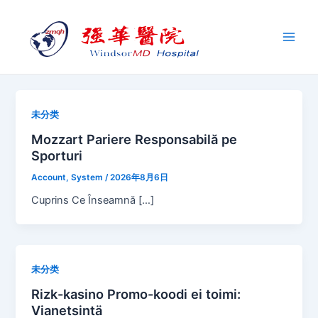
跳
Post
Main
至
pagination
Men
内
容
未分类
Mozzart Pariere Responsabilă pe
Sporturi
Account, System
/
2026年8月6日
Cuprins Ce Înseamnă […]
未分类
Rizk-kasino Promo-koodi ei toimi:
Vianetsintä